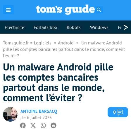
Rechercher
>
Electricité
Forfaits box
Robots
Windows
Freebo
Tomsguide.fr
Logiciels
Android
Un malware Android
pille les comptes bancaires partout dans le monde, comment
l’éviter ?
Un malware Android pille
les comptes bancaires
partout dans le monde,
comment l’éviter ?
ANTOINE BARSACQ
Com
0
, le 6 juillet 2023
Facebook
Twitter
Whatsapp
Reddit