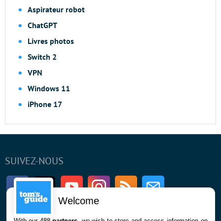
Aspirateur robot
ChatGPT
Livres photos
Switch 2
VPN
Windows 11
iPhone 17
SUIVEZ-NOUS
Facebook
Twitter
Youtube
Instagram
RSS
Newsletter
Welcome
With our 488
partners
, we wish to store and access information on