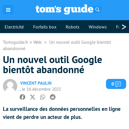
Rechercher
>
Electricité
Forfaits box
Robots
Windows
Freebo
Tomsguide.fr
Web
Un nouvel outil Google bientôt
abandonné
Un nouvel outil Google
bientôt abandonné
VINCENT PAULIN
Com
0
, le 16 décembre 2025
Facebook
Twitter
Whatsapp
Reddit
La surveillance des données personnelles en ligne
vient de perdre un acteur de plus.