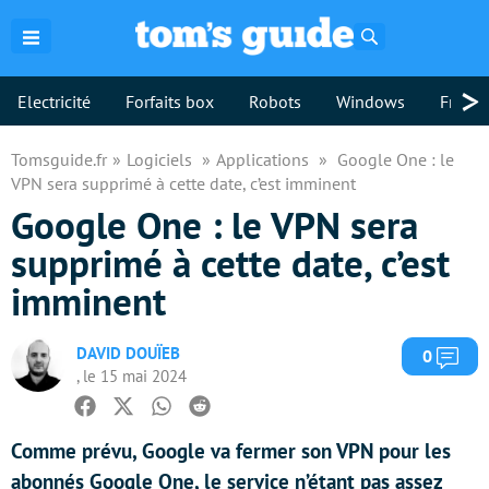
Rechercher
>
Electricité
Forfaits box
Robots
Windows
Freebo
Tomsguide.fr
Logiciels
Applications
Google One : le
VPN sera supprimé à cette date, c’est imminent
Google One : le VPN sera
supprimé à cette date, c’est
imminent
DAVID DOUÏEB
Com
0
, le 15 mai 2024
Facebook
Twitter
Whatsapp
Reddit
Comme prévu, Google va fermer son VPN pour les
abonnés Google One, le service n’étant pas assez