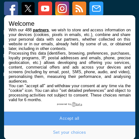
Facebook
Twitter
Youtube
Instagram
RSS
Newsletter
Welcome
With our 488
partners
, we wish to store and access information on
ENTREPRISE
À PROPOS
your devices (cookies, pixels in emails, etc.), combine and share
your personal data with our partners, whether collected on this
website or in our emails, already held by some of us, or obtained
Qui sommes nous
La rédaction
later, including in other contexts.
Processing this data (identifiers, browsing, preferences, purchases,
Mentions légales et CGU
Contact
loyalty programs, IP, postal addresses and emails, phone, precise
geolocation, etc.) allows developing and offering you services,
Confidentialité et Cookies
content, commercial offers and ads across your devices and
screens (including by email, post, SMS, phone, audio, and video),
Préférences cookies
personalising them, measuring their performance, and analysing
audiences.
You can "accept all" and withdraw your consent at any time via the
"cookie" icon
. You can also "set detailed preferences" and object to
processing activities not subject to consent. These choices remain
valid for 6 months.
powered by
© 2026 Galaxie Media Tous droits réservés
Accept all
Set your choices