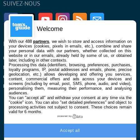
SUIVEZ-NOUS
Facebook
Twitter
Youtube
Instagram
RSS
Newsletter
Welcome
With our 488
partners
, we wish to store and access information on
ENTREPRISE
À PROPOS
your devices (cookies, pixels in emails, etc.), combine and share
your personal data with our partners, whether collected on this
website or in our emails, already held by some of us, or obtained
Qui sommes nous
La rédaction
later, including in other contexts.
Processing this data (identifiers, browsing, preferences, purchases,
Mentions légales et CGU
Contact
loyalty programs, IP, postal addresses and emails, phone, precise
geolocation, etc.) allows developing and offering you services,
Confidentialité et Cookies
content, commercial offers and ads across your devices and
screens (including by email, post, SMS, phone, audio, and video),
Préférences cookies
personalising them, measuring their performance, and analysing
audiences.
You can "accept all" and withdraw your consent at any time via the
"cookie" icon
. You can also "set detailed preferences" and object to
processing activities not subject to consent. These choices remain
valid for 6 months.
powered by
© 2026 Galaxie Media Tous droits réservés
Accept all