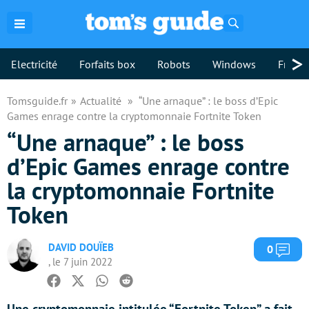
Rechercher
>
Electricité
Forfaits box
Robots
Windows
Freebo
Tomsguide.fr
Actualité
“Une arnaque” : le boss d’Epic
Games enrage contre la cryptomonnaie Fortnite Token
“Une arnaque” : le boss
d’Epic Games enrage contre
la cryptomonnaie Fortnite
Token
DAVID DOUÏEB
Com
0
, le 7 juin 2022
Facebook
Twitter
Whatsapp
Reddit