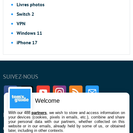
Livres photos
Switch 2
VPN
Windows 11
iPhone 17
SUIVEZ-NOUS
Facebook
Twitter
Youtube
Instagram
RSS
Newsletter
Welcome
With our 488
partners
, we wish to store and access information on
ENTREPRISE
À PROPOS
your devices (cookies, pixels in emails, etc.), combine and share
your personal data with our partners, whether collected on this
website or in our emails, already held by some of us, or obtained
Qui sommes nous
La rédaction
later, including in other contexts.