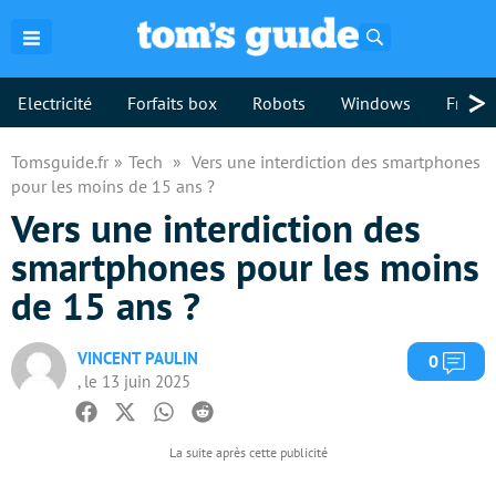
Rechercher
>
Electricité
Forfaits box
Robots
Windows
Freebo
Tomsguide.fr
Tech
Vers une interdiction des smartphones
pour les moins de 15 ans ?
Vers une interdiction des
smartphones pour les moins
de 15 ans ?
VINCENT PAULIN
Com
0
, le 13 juin 2025
Facebook
Twitter
Whatsapp
Reddit