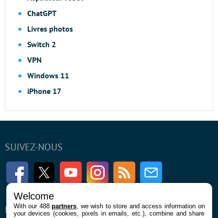
ChatGPT
Livres photos
Switch 2
VPN
Windows 11
iPhone 17
SUIVEZ-NOUS
Facebook
Twitter
Youtube
Instagram
RSS
Newsletter
Welcome
With our 488
partners
, we wish to store and access information on
ENTREPRISE
À PROPOS
your devices (cookies, pixels in emails, etc.), combine and share