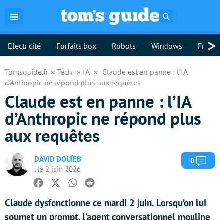
Rechercher
>
Electricité
Forfaits box
Robots
Windows
Freebo
Tomsguide.fr
Tech
IA
Claude est en panne : l’IA
d’Anthropic ne répond plus aux requêtes
Claude est en panne : l’IA
d’Anthropic ne répond plus
aux requêtes
DAVID DOUÏEB
Com
0
, le 2 juin 2026
Facebook
Twitter
Whatsapp
Reddit
Claude dysfonctionne ce mardi 2 juin. Lorsqu’on lui
soumet un prompt, l’agent conversationnel mouline