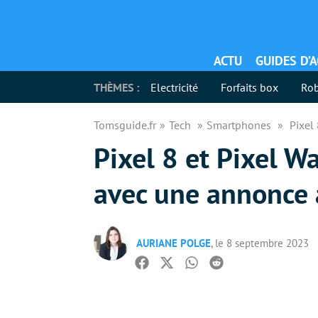
ACTU
GUIDES D’
THÈMES :
Electricité
Forfaits box
Rob
Tomsguide.fr
Tech
Smartphones
Pixel
Pixel 8 et Pixel W
avec une annonce 
AURIANE POLGE
, le 8 septembre 2023
Facebook
Twitter
Whatsapp
Reddit