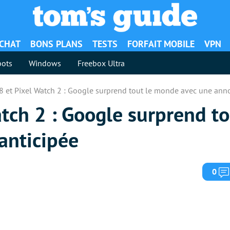
ACHAT
BONS PLANS
TESTS
FORFAIT MOBILE
VPN
ots
Windows
Freebox Ultra
 8 et Pixel Watch 2 : Google surprend tout le monde avec une ann
atch 2 : Google surprend t
anticipée
0