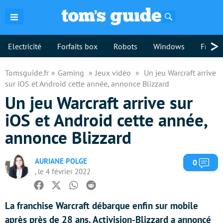
Rechercher
>
Electricité
Forfaits box
Robots
Windows
Freebo
Tomsguide.fr
Gaming
Jeux vidéo
Un jeu Warcraft arrive
sur iOS et Android cette année, annonce Blizzard
Un jeu Warcraft arrive sur
iOS et Android cette année,
annonce Blizzard
AURIANE POLGE
Com
0
, le 4 février 2022
Facebook
Twitter
Whatsapp
Reddit
La franchise Warcraft débarque enfin sur mobile
après près de 28 ans. Activision-Blizzard a annoncé