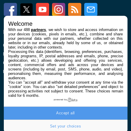
Facebook
Twitter
Youtube
Instagram
RSS
Newsletter
Welcome
With our 488
partners
, we wish to store and access information on
ENTREPRISE
À PROPOS
your devices (cookies, pixels in emails, etc.), combine and share
your personal data with our partners, whether collected on this
website or in our emails, already held by some of us, or obtained
Qui sommes nous
La rédaction
later, including in other contexts.
Processing this data (identifiers, browsing, preferences, purchases,
Mentions légales et CGU
Contact
loyalty programs, IP, postal addresses and emails, phone, precise
geolocation, etc.) allows developing and offering you services,
Confidentialité et Cookies
content, commercial offers and ads across your devices and
screens (including by email, post, SMS, phone, audio, and video),
Préférences cookies
personalising them, measuring their performance, and analysing
audiences.
You can "accept all" and withdraw your consent at any time via the
"cookie" icon
. You can also "set detailed preferences" and object to
processing activities not subject to consent. These choices remain
valid for 6 months.
powered by
© 2026 Galaxie Media Tous droits réservés
Accept all
Set your choices