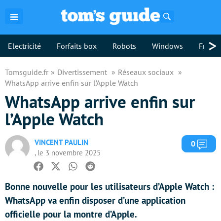
Rechercher
>
Electricité
Forfaits box
Robots
Windows
Freebo
Tomsguide.fr
Divertissement
Réseaux sociaux
WhatsApp arrive enfin sur l’Apple Watch
WhatsApp arrive enfin sur
l’Apple Watch
VINCENT PAULIN
Com
0
, le 3 novembre 2025
Facebook
Twitter
Whatsapp
Reddit
Bonne nouvelle pour les utilisateurs d’Apple Watch :
WhatsApp va enfin disposer d’une application
officielle pour la montre d’Apple.