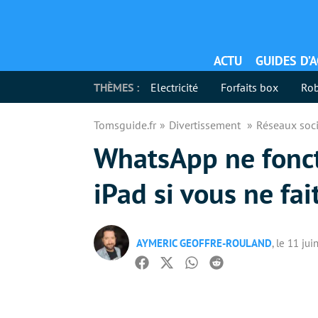
ACTU
GUIDES D’
THÈMES :
Electricité
Forfaits box
Rob
Tomsguide.fr
Divertissement
Réseaux soc
WhatsApp ne fonct
iPad si vous ne fai
AYMERIC GEOFFRE-ROULAND
, le 11 ju
Facebook
Twitter
Whatsapp
Reddit