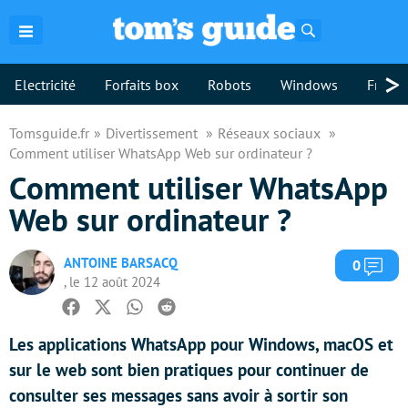
Rechercher
>
Electricité
Forfaits box
Robots
Windows
Freebo
Tomsguide.fr
Divertissement
Réseaux sociaux
Comment utiliser WhatsApp Web sur ordinateur ?
Comment utiliser WhatsApp
Web sur ordinateur ?
ANTOINE BARSACQ
Com
0
, le 12 août 2024
Facebook
Twitter
Whatsapp
Reddit
Les applications WhatsApp pour Windows, macOS et
sur le web sont bien pratiques pour continuer de
consulter ses messages sans avoir à sortir son