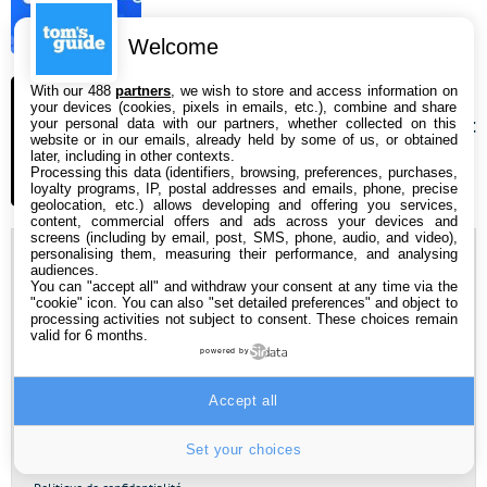
7 août 2026 09:54
Welcome
iPhone 18 Pro : pourquoi il sera
With our 488
partners
, we wish to store and access information on
your devices (cookies, pixels in emails, etc.), combine and share
difficile de l’acheter à son lancement
your personal data with our partners, whether collected on this
website or in our emails, already held by some of us, or obtained
en septembre
later, including in other contexts.
Processing this data (identifiers, browsing, preferences, purchases,
7 août 2026 09:36
loyalty programs, IP, postal addresses and emails, phone, precise
geolocation, etc.) allows developing and offering you services,
content, commercial offers and ads across your devices and
screens (including by email, post, SMS, phone, audio, and video),
personalising them, measuring their performance, and analysing
Newsletter
audiences.
You can "accept all" and withdraw your consent at any time via the
"cookie" icon
. You can also "set detailed preferences" and object to
Abonnez-vous à notre newsletter pour recevoir nos
processing activities not subject to consent. These choices remain
dernières actus par mail !
valid for 6 months.
powered by
Adresse
e-
Accept all
mail
*
Set your choices