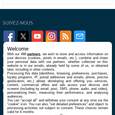
SUIVEZ-NOUS
Facebook
Twitter
Youtube
Instagram
RSS
Newsletter
Welcome
With our 488
partners
, we wish to store and access information on
ENTREPRISE
À PROPOS
your devices (cookies, pixels in emails, etc.), combine and share
your personal data with our partners, whether collected on this
website or in our emails, already held by some of us, or obtained
Qui sommes nous
La rédaction
later, including in other contexts.
Processing this data (identifiers, browsing, preferences, purchases,
Mentions légales et CGU
Contact
loyalty programs, IP, postal addresses and emails, phone, precise
geolocation, etc.) allows developing and offering you services,
Confidentialité et Cookies
content, commercial offers and ads across your devices and
screens (including by email, post, SMS, phone, audio, and video),
Préférences cookies
personalising them, measuring their performance, and analysing
audiences.
You can "accept all" and withdraw your consent at any time via the
"cookie" icon
. You can also "set detailed preferences" and object to
processing activities not subject to consent. These choices remain
valid for 6 months.