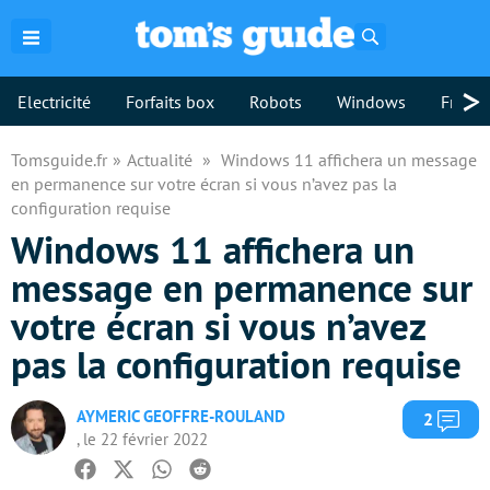
Rechercher
>
Electricité
Forfaits box
Robots
Windows
Freebo
Tomsguide.fr
Actualité
Windows 11 affichera un message
en permanence sur votre écran si vous n’avez pas la
configuration requise
Windows 11 affichera un
message en permanence sur
votre écran si vous n’avez
pas la configuration requise
AYMERIC GEOFFRE-ROULAND
Com
2
, le 22 février 2022
Facebook
Twitter
Whatsapp
Reddit