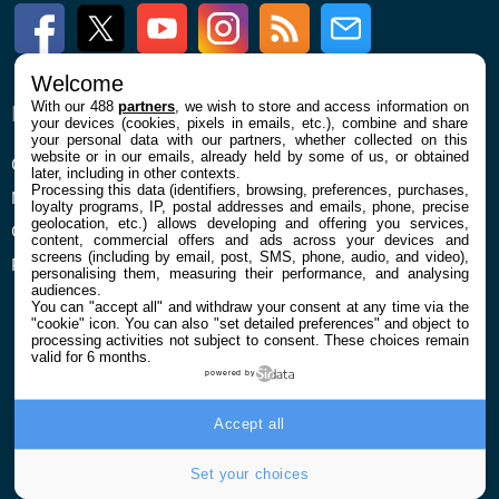
Facebook
Twitter
Youtube
Instagram
RSS
Newsletter
Welcome
With our 488
partners
, we wish to store and access information on
ENTREPRISE
À PROPOS
your devices (cookies, pixels in emails, etc.), combine and share
your personal data with our partners, whether collected on this
website or in our emails, already held by some of us, or obtained
Qui sommes nous
La rédaction
later, including in other contexts.
Processing this data (identifiers, browsing, preferences, purchases,
Mentions légales et CGU
Contact
loyalty programs, IP, postal addresses and emails, phone, precise
geolocation, etc.) allows developing and offering you services,
Confidentialité et Cookies
content, commercial offers and ads across your devices and
screens (including by email, post, SMS, phone, audio, and video),
Préférences cookies
personalising them, measuring their performance, and analysing
audiences.
You can "accept all" and withdraw your consent at any time via the
"cookie" icon
. You can also "set detailed preferences" and object to
processing activities not subject to consent. These choices remain
valid for 6 months.
powered by
© 2026 Galaxie Media Tous droits réservés
Accept all
Set your choices