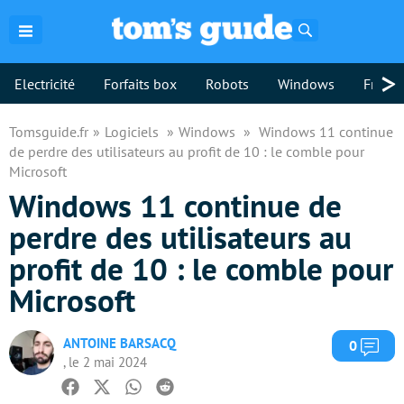
Rechercher
>
Electricité
Forfaits box
Robots
Windows
Freebo
Tomsguide.fr
Logiciels
Windows
Windows 11 continue
de perdre des utilisateurs au profit de 10 : le comble pour
Microsoft
Windows 11 continue de
perdre des utilisateurs au
profit de 10 : le comble pour
Microsoft
ANTOINE BARSACQ
Com
0
, le 2 mai 2024
Facebook
Twitter
Whatsapp
Reddit