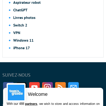
Aspirateur robot
ChatGPT
Livres photos
Switch 2
VPN
Windows 11
iPhone 17
SUIVEZ-NOUS
Facebook
Twitter
Youtube
Instagram
RSS
Newsletter
Welcome
With our 488
partners
, we wish to store and access information on
ENTREPRISE
À PROPOS