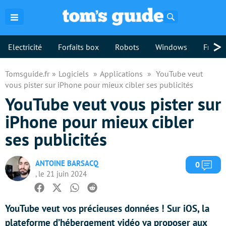
Rechercher
>
Electricité
Forfaits box
Robots
Windows
Freebo
Tomsguide.fr
Logiciels
Applications
YouTube veut
vous pister sur iPhone pour mieux cibler ses publicités
YouTube veut vous pister sur
iPhone pour mieux cibler
ses publicités
ANTOINE BARSACQ
Com
0
, le 21 juin 2024
Facebook
Twitter
Whatsapp
Reddit
YouTube veut vos précieuses données ! Sur iOS, la
plateforme d’hébergement vidéo va proposer aux