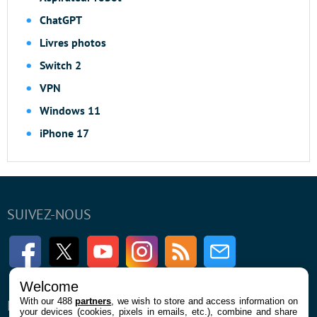
ChatGPT
Livres photos
Switch 2
VPN
Windows 11
iPhone 17
SUIVEZ-NOUS
Facebook
Twitter
Youtube
Instagram
RSS
Newsletter
Welcome
With our 488
partners
, we wish to store and access information on
ENTREPRISE
À PROPOS
your devices (cookies, pixels in emails, etc.), combine and share