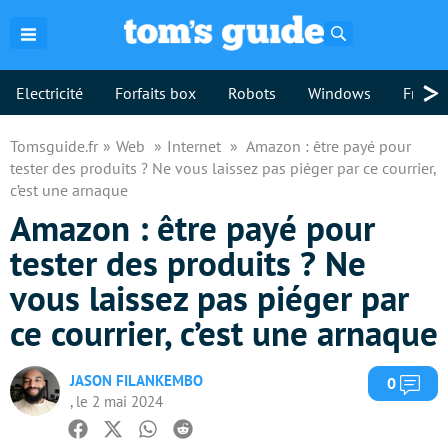
Rechercher
>
Electricité
Forfaits box
Robots
Windows
Freebo
Tomsguide.fr
Web
Internet
Amazon : être payé pour
tester des produits ? Ne vous laissez pas piéger par ce courrier,
c’est une arnaque
Amazon : être payé pour
tester des produits ? Ne
vous laissez pas piéger par
ce courrier, c’est une arnaque
JASON FILANKEMBO
Com
0
, le 2 mai 2024
Facebook
Twitter
Whatsapp
Reddit