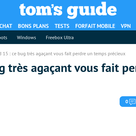
ACHAT
BONS PLANS
TESTS
FORFAIT MOBILE
VPN
ots
Windows
Freebox Ultra
 15 : ce bug très agaçant vous fait perdre un temps précieux
g très agaçant vous fait p
0