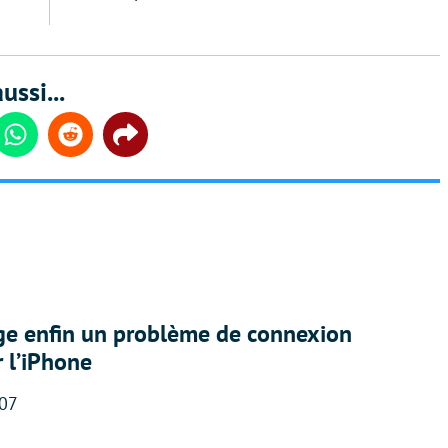
ussi...
din
Whatsapp
Reddit
Share
ige enfin un problème de connexion
r l’iPhone
:07