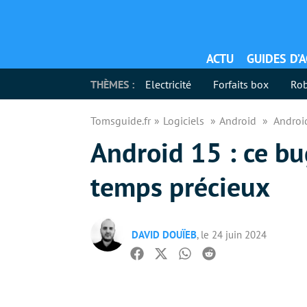
ACTU
GUIDES D’
THÈMES :
Electricité
Forfaits box
Rob
Tomsguide.fr
Logiciels
Android
Android
Android 15 : ce bu
temps précieux
DAVID DOUÏEB
, le 24 juin 2024
Facebook
Twitter
Whatsapp
Reddit