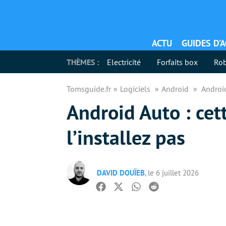
ACTU
GUIDES D’
THÈMES :
Electricité
Forfaits box
Rob
Tomsguide.fr
Logiciels
Android
Android
Android Auto : cet
l’installez pas
DAVID DOUÏEB
, le 6 juillet 2026
Facebook
Twitter
Whatsapp
Reddit