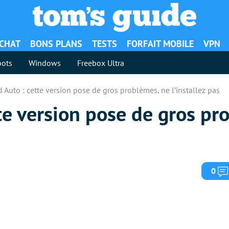
ACHAT
BONS PLANS
TESTS
FORFAIT MOBILE
VPN
ots
Windows
Freebox Ultra
 Auto : cette version pose de gros problèmes, ne l’installez pas
te version pose de gros pr
0