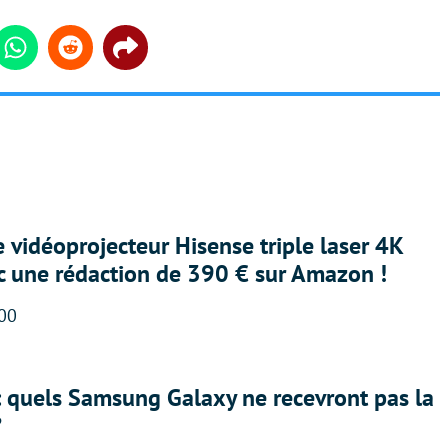
din
Whatsapp
Reddit
Share
e vidéoprojecteur Hisense triple laser 4K
ec une rédaction de 390 € sur Amazon !
:00
: quels Samsung Galaxy ne recevront pas la
?