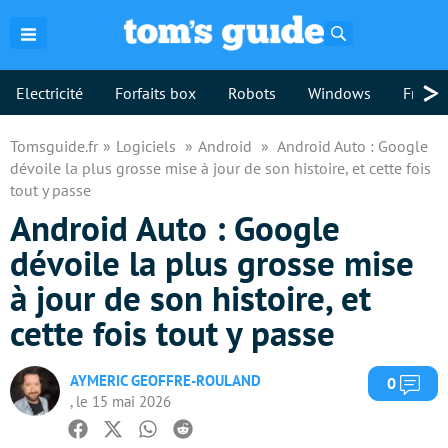
Rechercher
>
Electricité
Forfaits box
Robots
Windows
Freebo
Tomsguide.fr
Logiciels
Android
Android Auto : Google
dévoile la plus grosse mise à jour de son histoire, et cette fois
tout y passe
Android Auto : Google
dévoile la plus grosse mise
à jour de son histoire, et
cette fois tout y passe
AYMERIC GEOFFRE-ROULAND
Com
0
, le 15 mai 2026
Facebook
Twitter
Whatsapp
Reddit