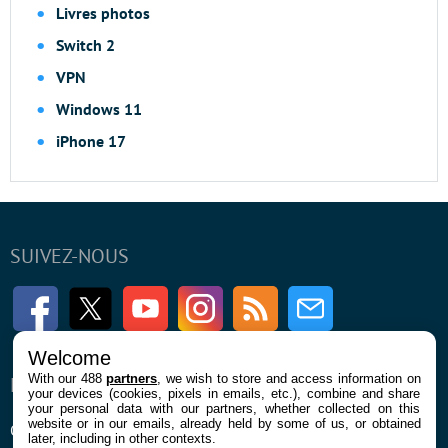
Livres photos
Switch 2
VPN
Windows 11
iPhone 17
SUIVEZ-NOUS
Facebook
Twitter
Youtube
Instagram
RSS
Newsletter
Welcome
With our 488
partners
, we wish to store and access information on
ENTREPRISE
À PROPOS
your devices (cookies, pixels in emails, etc.), combine and share
your personal data with our partners, whether collected on this
website or in our emails, already held by some of us, or obtained
Qui sommes nous
La rédaction
later, including in other contexts.