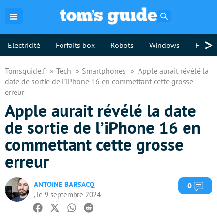
Rechercher
>
Electricité
Forfaits box
Robots
Windows
Freebo
Tomsguide.fr
Tech
Smartphones
Apple aurait révélé la
date de sortie de l’iPhone 16 en commettant cette grosse
erreur
Apple aurait révélé la date
de sortie de l’iPhone 16 en
commettant cette grosse
erreur
ANTOINE BARSACQ
Com
0
, le 9 septembre 2024
Facebook
Twitter
Whatsapp
Reddit