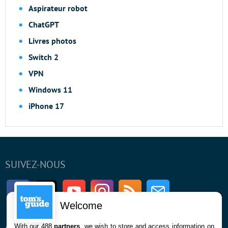
Aspirateur robot
ChatGPT
Livres photos
Switch 2
VPN
Windows 11
iPhone 17
SUIVEZ-NOUS
Facebook
Twitter
Youtube
Instagram
RSS
Newsletter
Welcome
With our 488
partners
, we wish to store and access information on