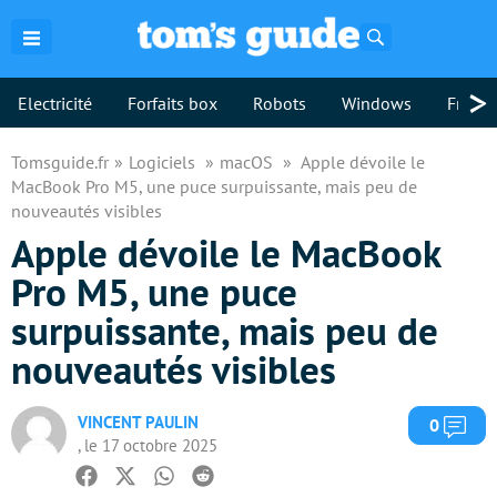
Rechercher
>
Electricité
Forfaits box
Robots
Windows
Freebo
Tomsguide.fr
Logiciels
macOS
Apple dévoile le
MacBook Pro M5, une puce surpuissante, mais peu de
nouveautés visibles
Apple dévoile le MacBook
Pro M5, une puce
surpuissante, mais peu de
nouveautés visibles
VINCENT PAULIN
Com
0
, le 17 octobre 2025
Facebook
Twitter
Whatsapp
Reddit