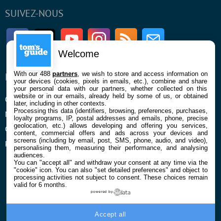
SUIVEZ-NOUS
Facebook
Twitter
Youtube
Instagram
RSS
Newsletter
Welcome
With our 488
partners
, we wish to store and access information on
ENTREPRISE
À PROPOS
your devices (cookies, pixels in emails, etc.), combine and share
your personal data with our partners, whether collected on this
website or in our emails, already held by some of us, or obtained
Qui sommes nous
La rédaction
later, including in other contexts.
Processing this data (identifiers, browsing, preferences, purchases,
Mentions légales et CGU
Contact
loyalty programs, IP, postal addresses and emails, phone, precise
geolocation, etc.) allows developing and offering you services,
Confidentialité et Cookies
content, commercial offers and ads across your devices and
screens (including by email, post, SMS, phone, audio, and video),
Préférences cookies
personalising them, measuring their performance, and analysing
audiences.
You can "accept all" and withdraw your consent at any time via the
"cookie" icon
. You can also "set detailed preferences" and object to
processing activities not subject to consent. These choices remain
valid for 6 months.
powered by
© 2026 Galaxie Media Tous droits réservés
Accept all