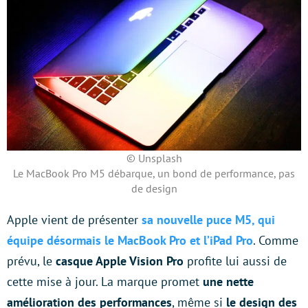
© Unsplash
Le MacBook Pro M5 débarque, un bond de performance, pas
de design
Apple vient de présenter
sa nouvelle puce M5, qui
équipe désormais le MacBook Pro et l’iPad Pro
. Comme
prévu, le
casque Apple Vision Pro
profite lui aussi de
cette mise à jour. La marque promet
une nette
amélioration des performances
, même si
le design des