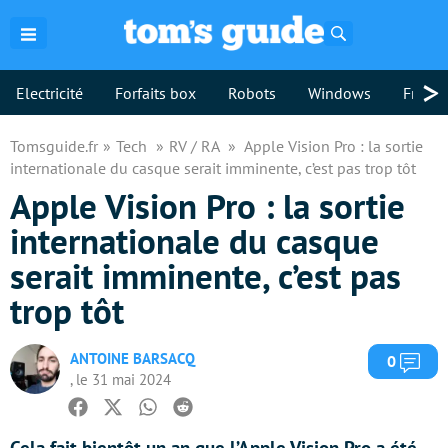
Rechercher
>
Electricité
Forfaits box
Robots
Windows
Freebo
Tomsguide.fr
Tech
RV / RA
Apple Vision Pro : la sortie
internationale du casque serait imminente, c’est pas trop tôt
Apple Vision Pro : la sortie
internationale du casque
serait imminente, c’est pas
trop tôt
ANTOINE BARSACQ
Com
0
, le 31 mai 2024
Facebook
Twitter
Whatsapp
Reddit