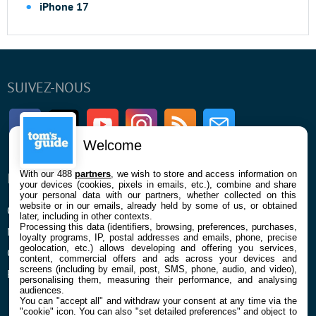
iPhone 17
SUIVEZ-NOUS
Facebook
Twitter
Youtube
Instagram
RSS
Newsletter
Welcome
With our 488
partners
, we wish to store and access information on
ENTREPRISE
À PROPOS
your devices (cookies, pixels in emails, etc.), combine and share
your personal data with our partners, whether collected on this
website or in our emails, already held by some of us, or obtained
Qui sommes nous
La rédaction
later, including in other contexts.
Processing this data (identifiers, browsing, preferences, purchases,
Mentions légales et CGU
Contact
loyalty programs, IP, postal addresses and emails, phone, precise
geolocation, etc.) allows developing and offering you services,
Confidentialité et Cookies
content, commercial offers and ads across your devices and
screens (including by email, post, SMS, phone, audio, and video),
Préférences cookies
personalising them, measuring their performance, and analysing
audiences.
You can "accept all" and withdraw your consent at any time via the
"cookie" icon
. You can also "set detailed preferences" and object to