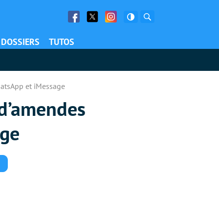
Facebook
Twitter
Facebook
Rechercher
DOSSIERS
TUTOS
hatsApp et iMessage
 d’amendes
age
Commentaires