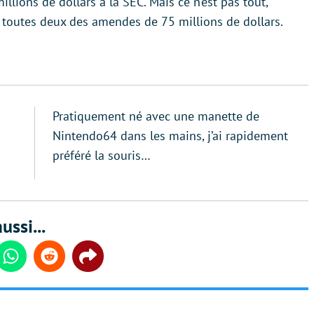
lions de dollars à la SEC. Mais ce n’est pas tout,
é toutes deux des amendes de 75 millions de dollars.
Pratiquement né avec une manette de
Nintendo64 dans les mains, j’ai rapidement
préféré la souris…
ussi...
din
Whatsapp
Reddit
Share