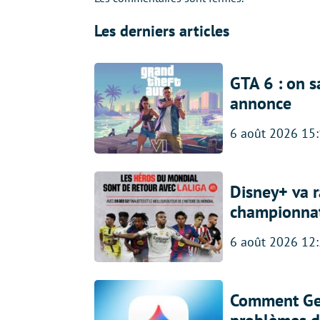
Les derniers articles
GTA 6 : on s
annonce
6 août 2026 15
Disney+ va r
championna
6 août 2026 12
Comment Gem