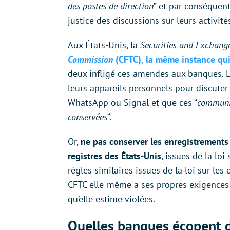
des postes de direction
” et par conséquent
justice des discussions sur leurs activité
Aux États-Unis, la
Securities and Exchan
Commission
(CFTC), la même instance qui
deux infligé ces amendes aux banques. Le
leurs appareils personnels pour discuter 
WhatsApp ou Signal et que ces “
communic
conservées
“.
Or,
ne pas conserver les enregistrements 
registres des États-Unis
, issues de la lo
règles similaires issues de la loi sur le
CFTC elle-même a ses propres exigences s
qu’elle estime violées.
Quelles banques écopent d