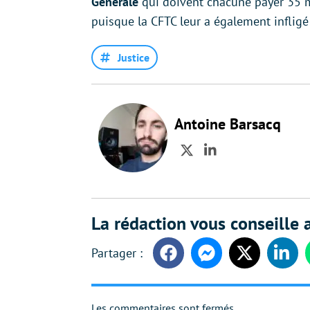
Générale
qui doivent chacune payer 35 mil
puisque la CFTC leur a également inflig
Justice
Antoine Barsacq
Twitter
LinkedIn
La rédaction vous conseille a
Facebook
Messenger
Twitter
Linke
Les commentaires sont fermés.