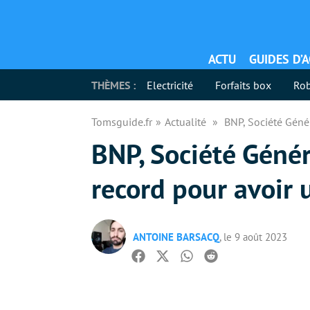
ACTU
GUIDES D’
THÈMES :
Electricité
Forfaits box
Rob
Tomsguide.fr
Actualité
BNP, Société Géné
BNP, Société Géné
record pour avoir 
ANTOINE BARSACQ
, le 9 août 2023
Facebook
Twitter
Whatsapp
Reddit