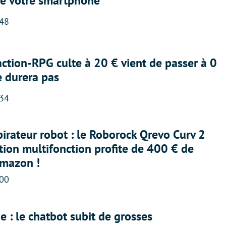
e votre smartphone
:48
action-RPG culte à 20 € vient de passer à 0
e durera pas
:34
irateur robot : le Roborock Qrevo Curv 2
ation multifonction profite de 400 € de
Amazon !
:00
 : le chatbot subit de grosses