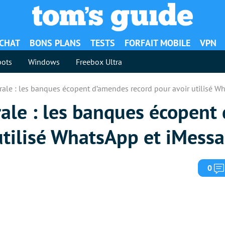
ACHAT
BONS PLANS
TESTS
FORFAIT MOBILE
VPN
ots
Windows
Freebox Ultra
rale : les banques écopent d’amendes record pour avoir utilisé W
rale : les banques écopent
utilisé WhatsApp et iMess
0