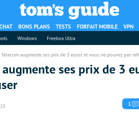
ACHAT
BONS PLANS
TESTS
FORFAIT MOBILE
VPN
ots
Windows
Freebox Ultra
Telecom augmente ses prix de 3 euros et vous ne pouvez pas ref
augmente ses prix de 3 eu
user
1
023