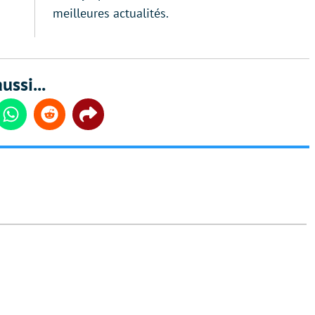
meilleures actualités.
ussi...
din
Whatsapp
Reddit
Share