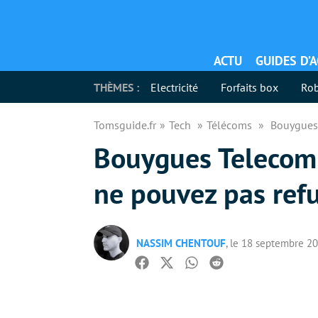
ACTU
GUIDES D’
THÈMES :
Electricité
Forfaits box
Rob
Tomsguide.fr
Tech
Télécoms
Bouygues 
Bouygues Telecom 
ne pouvez pas ref
NASSIM CHENTOUF
, le 18 septembre 2
Facebook
Twitter
Whatsapp
Reddit