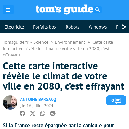
Rechercher
>
Electricité
Forfaits box
Robots
Windows
Freebo
Tomsguide.fr
Science
Environnement
Cette carte
interactive révèle le climat de votre ville en 2080, c’est
effrayant
Cette carte interactive
révèle le climat de votre
ville en 2080, c’est effrayant
ANTOINE BARSACQ
Com
0
, le 16 juillet 2024
Facebook
Twitter
Whatsapp
Reddit
Si la France reste épargnée par la canicule pour