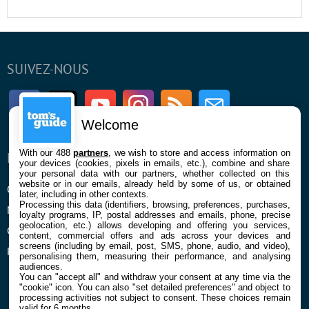
SUIVEZ-NOUS
Facebook
Twitter
Youtube
Instagram
RSS
Newsletter
Welcome
With our 488
partners
, we wish to store and access information on
ENTREPRISE
À PROPOS
your devices (cookies, pixels in emails, etc.), combine and share
your personal data with our partners, whether collected on this
website or in our emails, already held by some of us, or obtained
Qui sommes nous
La rédaction
later, including in other contexts.
Processing this data (identifiers, browsing, preferences, purchases,
Mentions légales et CGU
Contact
loyalty programs, IP, postal addresses and emails, phone, precise
geolocation, etc.) allows developing and offering you services,
Confidentialité et Cookies
content, commercial offers and ads across your devices and
screens (including by email, post, SMS, phone, audio, and video),
Préférences cookies
personalising them, measuring their performance, and analysing
audiences.
You can "accept all" and withdraw your consent at any time via the
"cookie" icon
. You can also "set detailed preferences" and object to
processing activities not subject to consent. These choices remain
valid for 6 months.