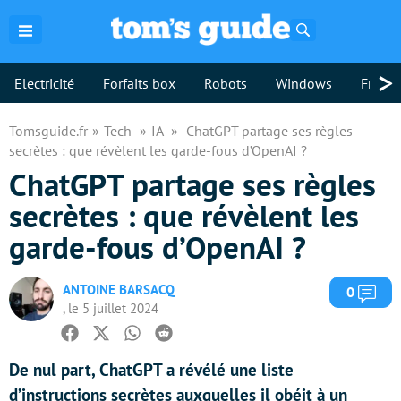
Rechercher
>
Electricité
Forfaits box
Robots
Windows
Freebo
Tomsguide.fr
Tech
IA
ChatGPT partage ses règles
secrètes : que révèlent les garde-fous d’OpenAI ?
ChatGPT partage ses règles
secrètes : que révèlent les
garde-fous d’OpenAI ?
ANTOINE BARSACQ
Com
0
, le 5 juillet 2024
Facebook
Twitter
Whatsapp
Reddit
De nul part, ChatGPT a révélé une liste
d’instructions secrètes auxquelles il obéit à un