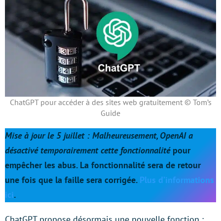
ChatGPT pour accéder à des sites web gratuitement © Tom’s
Guide
Mise à jour le 5 juillet : Malheureusement, OpenAI a
désactivé temporairement cette fonctionnalité
pour
empêcher les abus. La fonctionnalité sera de retour
une fois que la faille sera corrigée.
Plus d’informations
ici
.
ChatGPT propose désormais une nouvelle fonction :