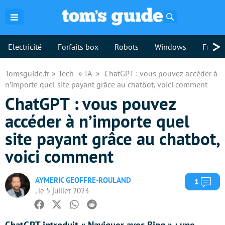
Rechercher
>
Electricité
Forfaits box
Robots
Windows
Freebo
Tomsguide.fr
Tech
IA
ChatGPT : vous pouvez accéder à
n’importe quel site payant grâce au chatbot, voici comment
ChatGPT : vous pouvez
accéder à n’importe quel
site payant grâce au chatbot,
voici comment
AYMERIC GEOFFRE-ROULAND
Com
1
, le 5 juillet 2023
Facebook
Twitter
Whatsapp
Reddit