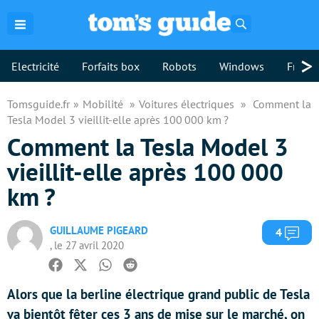
Rechercher
>
Electricité
Forfaits box
Robots
Windows
Freebo
Tomsguide.fr
Mobilité
Voitures électriques
Comment la
Tesla Model 3 vieillit-elle après 100 000 km ?
Comment la Tesla Model 3
vieillit-elle après 100 000
km ?
GUILLAUME PIGEARD
Com
4
, le 27 avril 2020
Facebook
Twitter
Whatsapp
Reddit
Alors que la berline électrique grand public de Tesla
va bientôt fêter ces 3 ans de mise sur le marché, on