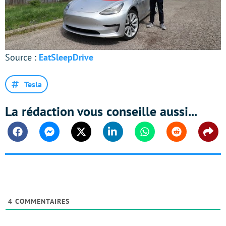
Source :
EatSleepDrive
Tesla
La rédaction vous conseille aussi...
Facebook
Messenger
Twitter
Linkedin
Whatsapp
Reddit
Shar
4
COMMENTAIRES