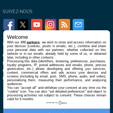
SUIVEZ-NOUS
Facebook
Twitter
Youtube
Instagram
RSS
Newsletter
Welcome
With our 488
partners
, we wish to store and access information on
ENTREPRISE
À PROPOS
your devices (cookies, pixels in emails, etc.), combine and share
your personal data with our partners, whether collected on this
website or in our emails, already held by some of us, or obtained
Qui sommes nous
La rédaction
later, including in other contexts.
Processing this data (identifiers, browsing, preferences, purchases,
Mentions légales et CGU
Contact
loyalty programs, IP, postal addresses and emails, phone, precise
geolocation, etc.) allows developing and offering you services,
Confidentialité et Cookies
content, commercial offers and ads across your devices and
screens (including by email, post, SMS, phone, audio, and video),
Préférences cookies
personalising them, measuring their performance, and analysing
audiences.
You can "accept all" and withdraw your consent at any time via the
"cookie" icon
. You can also "set detailed preferences" and object to
processing activities not subject to consent. These choices remain
valid for 6 months.
powered by
© 2026 Galaxie Media Tous droits réservés