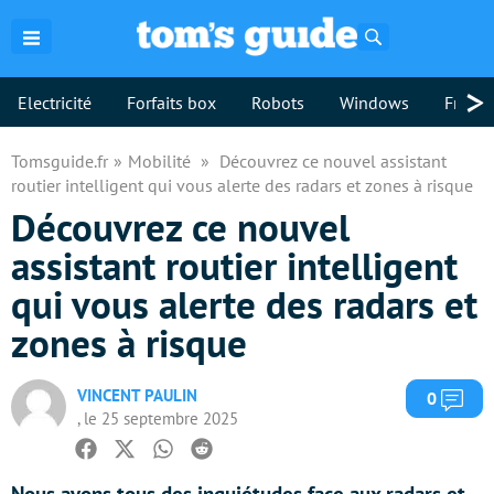
Rechercher
>
Electricité
Forfaits box
Robots
Windows
Freebo
Tomsguide.fr
Mobilité
Découvrez ce nouvel assistant
routier intelligent qui vous alerte des radars et zones à risque
Découvrez ce nouvel
assistant routier intelligent
qui vous alerte des radars et
zones à risque
VINCENT PAULIN
Com
0
, le 25 septembre 2025
Facebook
Twitter
Whatsapp
Reddit