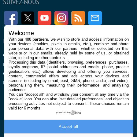
SUIVEZ-NOUS
Facebook
Twitter
Youtube
Instagram
RSS
Newsletter
Welcome
With our 488
partners
, we wish to store and access information on
ENTREPRISE
À PROPOS
your devices (cookies, pixels in emails, etc.), combine and share
your personal data with our partners, whether collected on this
website or in our emails, already held by some of us, or obtained
Qui sommes nous
La rédaction
later, including in other contexts.
Processing this data (identifiers, browsing, preferences, purchases,
Mentions légales et CGU
Contact
loyalty programs, IP, postal addresses and emails, phone, precise
geolocation, etc.) allows developing and offering you services,
Confidentialité et Cookies
content, commercial offers and ads across your devices and
screens (including by email, post, SMS, phone, audio, and video),
Préférences cookies
personalising them, measuring their performance, and analysing
audiences.
You can "accept all" and withdraw your consent at any time via the
"cookie" icon
. You can also "set detailed preferences" and object to
processing activities not subject to consent. These choices remain
valid for 6 months.
powered by
© 2026 Galaxie Media Tous droits réservés
Accept all