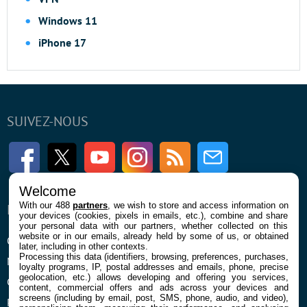
Windows 11
iPhone 17
SUIVEZ-NOUS
Facebook
Twitter
Youtube
Instagram
RSS
Newsletter
Welcome
With our 488
partners
, we wish to store and access information on
ENTREPRISE
À PROPOS
your devices (cookies, pixels in emails, etc.), combine and share
your personal data with our partners, whether collected on this
website or in our emails, already held by some of us, or obtained
Qui sommes nous
La rédaction
later, including in other contexts.
Processing this data (identifiers, browsing, preferences, purchases,
Mentions légales et CGU
Contact
loyalty programs, IP, postal addresses and emails, phone, precise
geolocation, etc.) allows developing and offering you services,
Confidentialité et Cookies
content, commercial offers and ads across your devices and
screens (including by email, post, SMS, phone, audio, and video),
Préférences cookies