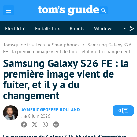
Rechercher
>
Electricité
Forfaits box
Robots
Windows
Freebo
Tomsguide.fr
Tech
Smartphones
Samsung Galaxy S26
FE : la première image vient de fuiter, et il y a du changement
Samsung Galaxy S26 FE : la
première image vient de
fuiter, et il y a du
changement
AYMERIC GEOFFRE-ROULAND
Com
0
, le 8 juin 2026
Facebook
Twitter
Whatsapp
Reddit