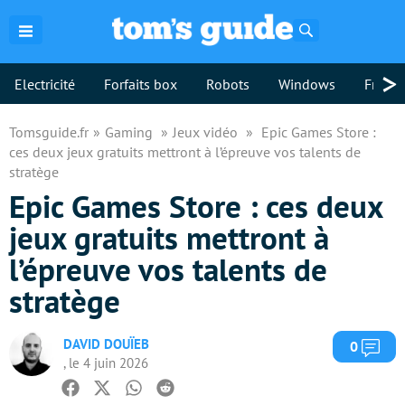
Rechercher
>
Electricité
Forfaits box
Robots
Windows
Freebo
Tomsguide.fr
Gaming
Jeux vidéo
Epic Games Store :
ces deux jeux gratuits mettront à l’épreuve vos talents de
stratège
Epic Games Store : ces deux
jeux gratuits mettront à
l’épreuve vos talents de
stratège
DAVID DOUÏEB
Com
0
, le 4 juin 2026
Facebook
Twitter
Whatsapp
Reddit