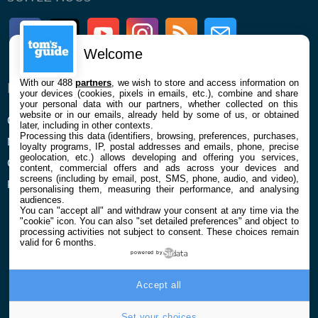
Facebook
Twitter
Youtube
Instagram
RSS
Newsletter
Welcome
With our 488
partners
, we wish to store and access information on
ENTREPRISE
À PROPOS
your devices (cookies, pixels in emails, etc.), combine and share
your personal data with our partners, whether collected on this
website or in our emails, already held by some of us, or obtained
Qui sommes nous
La rédaction
later, including in other contexts.
Processing this data (identifiers, browsing, preferences, purchases,
Mentions légales et CGU
Contact
loyalty programs, IP, postal addresses and emails, phone, precise
geolocation, etc.) allows developing and offering you services,
Confidentialité et Cookies
content, commercial offers and ads across your devices and
screens (including by email, post, SMS, phone, audio, and video),
Préférences cookies
personalising them, measuring their performance, and analysing
audiences.
You can "accept all" and withdraw your consent at any time via the
"cookie" icon
. You can also "set detailed preferences" and object to
processing activities not subject to consent. These choices remain
valid for 6 months.
powered by
© 2026 Galaxie Media Tous droits réservés
Accept all
Set your choices