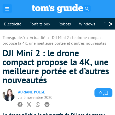
Rechercher
>
Electricité
Forfaits box
Robots
Windows
Freebo
Tomsguide.fr
Actualité
DJI Mini 2 : le drone compact
propose la 4K, une meilleure portée et d’autres nouveautés
DJI Mini 2 : le drone
compact propose la 4K, une
meilleure portée et d’autres
nouveautés
AURIANE POLGE
Com
0
, le 5 novembre 2020
Facebook
Twitter
Whatsapp
Reddit