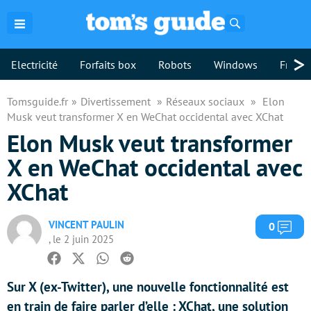
Rechercher
>
Electricité
Forfaits box
Robots
Windows
Freebo
Tomsguide.fr
Divertissement
Réseaux sociaux
Elon
Musk veut transformer X en WeChat occidental avec XChat
Elon Musk veut transformer
X en WeChat occidental avec
XChat
VINCENT PAULIN
Com
0
, le 2 juin 2025
Facebook
Twitter
Whatsapp
Reddit
Sur X (ex-Twitter), une nouvelle fonctionnalité est
en train de faire parler d’elle : XChat, une solution