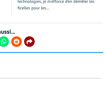
technologies, je m'efforce d’en démêler les
ficelles pour les…
ussi...
din
Whatsapp
Reddit
Share