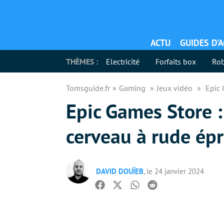
ACTU
GUIDES D’
THÈMES :
Electricité
Forfaits box
Rob
Tomsguide.fr
Gaming
Jeux vidéo
Epic 
Epic Games Store :
cerveau à rude ép
DAVID DOUÏEB
, le 24 janvier 2024
Facebook
Twitter
Whatsapp
Reddit