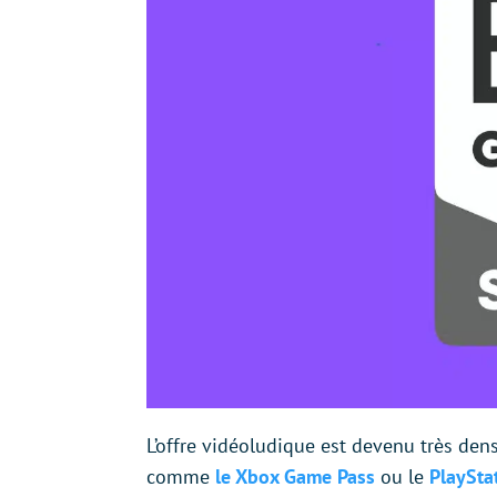
L’offre vidéoludique est devenu très dens
comme
le Xbox Game Pass
ou le
PlaySta