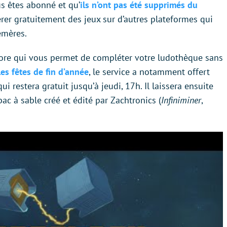
us êtes abonné et qu’
ils n’ont pas été supprimés du
pérer gratuitement des jeux sur d’autres plateformes qui
émères.
re qui vous permet de compléter votre ludothèque sans
es fêtes de fin d’année
, le service a notamment offert
qui restera gratuit jusqu’à jeudi, 17h. Il laissera ensuite
bac à sable créé et édité par Zachtronics (
Infiniminer
,