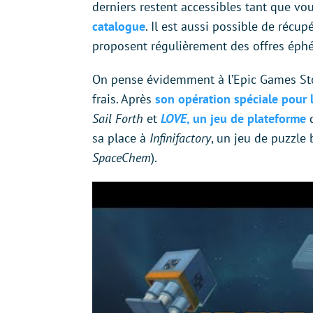
derniers restent accessibles tant que vo
catalogue
. Il est aussi possible de récu
proposent régulièrement des offres éph
On pense évidemment à l’Epic Games Sto
frais. Après
son opération spéciale pour l
Sail Forth
et
LOVE
, un jeu de plateforme
sa place à
Infinifactory
, un jeu de puzzle 
SpaceChem
).