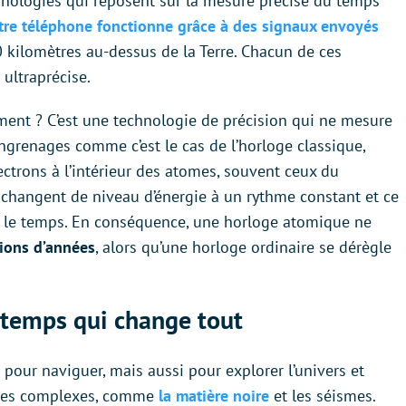
hnologies qui reposent sur la mesure précise du temps
tre téléphone fonctionne grâce à des signaux envoyés
 kilomètres au-dessus de la Terre. Chacun de ces
e
ultraprécise.
ment ? C’est une technologie de précision qui ne mesure
ngrenages comme c’est le cas de l’horloge classique,
trons à l’intérieur des atomes, souvent ceux du
 changent de niveau d’énergie à un rythme constant et ce
 le temps. En conséquence, une horloge atomique ne
lions d’années
, alors qu’une horloge ordinaire se dérègle
 temps qui change tout
our naviguer, mais aussi pour explorer l’univers et
ues complexes, comme
la matière noire
et les séismes.