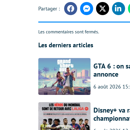
Facebook
Messenger
Twitter
Linke
Les commentaires sont fermés.
Les derniers articles
GTA 6 : on s
annonce
6 août 2026 15
Disney+ va r
championna