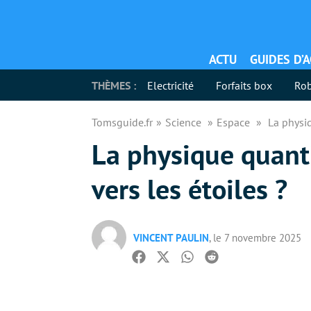
ACTU
GUIDES D’
THÈMES :
Electricité
Forfaits box
Rob
Tomsguide.fr
Science
Espace
La physiq
La physique quanti
vers les étoiles ?
VINCENT PAULIN
, le 7 novembre 2025
Facebook
Twitter
Whatsapp
Reddit