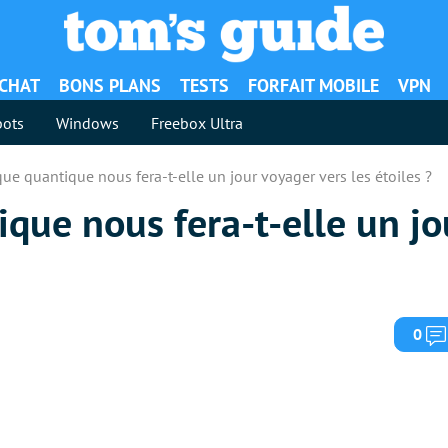
ACHAT
BONS PLANS
TESTS
FORFAIT MOBILE
VPN
ots
Windows
Freebox Ultra
ue quantique nous fera-t-elle un jour voyager vers les étoiles ?
que nous fera-t-elle un jo
0