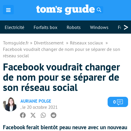
Rechercher
>
Electricité
Forfaits box
Robots
Windows
Freebo
Tomsguide.fr
Divertissement
Réseaux sociaux
Facebook voudrait changer de nom pour se séparer de son
réseau social
Facebook voudrait changer
de nom pour se séparer de
son réseau social
AURIANE POLGE
Com
0
, le 20 octobre 2021
Facebook
Twitter
Whatsapp
Reddit
Facebook ferait bientôt peau neuve avec un nouveau