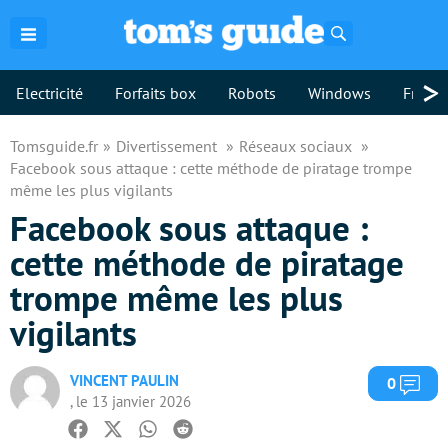
Rechercher
>
Electricité
Forfaits box
Robots
Windows
Freebo
Tomsguide.fr
Divertissement
Réseaux sociaux
Facebook sous attaque : cette méthode de piratage trompe
même les plus vigilants
Facebook sous attaque :
cette méthode de piratage
trompe même les plus
vigilants
VINCENT PAULIN
Com
0
, le 13 janvier 2026
Facebook
Twitter
Whatsapp
Reddit