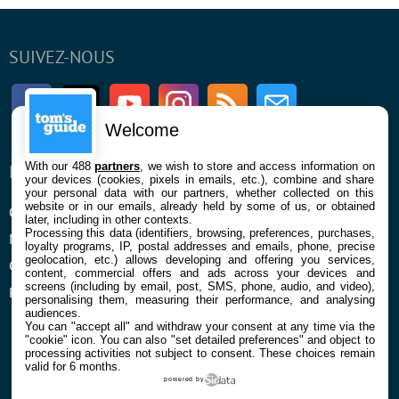
SUIVEZ-NOUS
Facebook
Twitter
Youtube
Instagram
RSS
Newsletter
Welcome
With our 488
partners
, we wish to store and access information on
ENTREPRISE
À PROPOS
your devices (cookies, pixels in emails, etc.), combine and share
your personal data with our partners, whether collected on this
website or in our emails, already held by some of us, or obtained
Qui sommes nous
La rédaction
later, including in other contexts.
Processing this data (identifiers, browsing, preferences, purchases,
Mentions légales et CGU
Contact
loyalty programs, IP, postal addresses and emails, phone, precise
geolocation, etc.) allows developing and offering you services,
Confidentialité et Cookies
content, commercial offers and ads across your devices and
screens (including by email, post, SMS, phone, audio, and video),
Préférences cookies
personalising them, measuring their performance, and analysing
audiences.
You can "accept all" and withdraw your consent at any time via the
"cookie" icon
. You can also "set detailed preferences" and object to
processing activities not subject to consent. These choices remain
valid for 6 months.
powered by