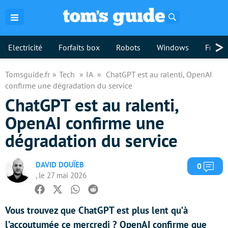
Rechercher
>
Electricité
Forfaits box
Robots
Windows
Freebo
Tomsguide.fr
Tech
IA
ChatGPT est au ralenti, OpenAI
confirme une dégradation du service
ChatGPT est au ralenti,
OpenAI confirme une
dégradation du service
DAVID DOUÏEB
Com
0
, le 27 mai 2026
Facebook
Twitter
Whatsapp
Reddit
Vous trouvez que ChatGPT est plus lent qu’à
l’accoutumée ce mercredi ? OpenAI confirme que