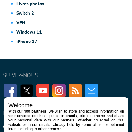
Livres photos
Switch 2
VPN
Windows 11
iPhone 17
SUIVEZ-NOUS
Facebook
Twitter
Youtube
Instagram
RSS
Newsletter
Welcome
With our 488
partners
, we wish to store and access information on
ENTREPRISE
À PROPOS
your devices (cookies, pixels in emails, etc.), combine and share
your personal data with our partners, whether collected on this
website or in our emails, already held by some of us, or obtained
Qui sommes nous
La rédaction
later, including in other contexts.