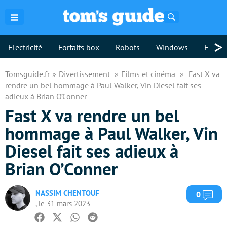
Rechercher
>
Electricité
Forfaits box
Robots
Windows
Freebo
Tomsguide.fr
Divertissement
Films et cinéma
Fast X va
rendre un bel hommage à Paul Walker, Vin Diesel fait ses
adieux à Brian O’Conner
Fast X va rendre un bel
hommage à Paul Walker, Vin
Diesel fait ses adieux à
Brian O’Conner
NASSIM CHENTOUF
Com
0
, le 31 mars 2023
Facebook
Twitter
Whatsapp
Reddit