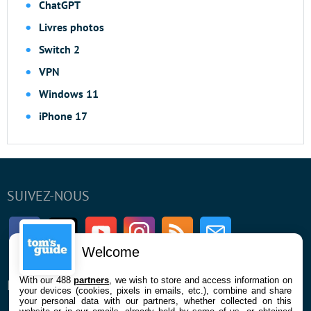
ChatGPT
Livres photos
Switch 2
VPN
Windows 11
iPhone 17
SUIVEZ-NOUS
Facebook
Twitter
Youtube
Instagram
RSS
Newsletter
Welcome
With our 488
partners
, we wish to store and access information on
ENTREPRISE
À PROPOS
your devices (cookies, pixels in emails, etc.), combine and share
your personal data with our partners, whether collected on this