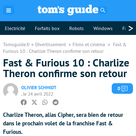
Rechercher
>
Electricité
Forfaits box
Robots
Windows
Freebo
Tomsguide.fr
Divertissement
Films et cinéma
Fast &
Furious 10 : Charlize Theron confirme son retour
Fast & Furious 10 : Charlize
Theron confirme son retour
OLIVIER SCHMIDT
Com
0
, le 24 avril 2022
Facebook
Twitter
Whatsapp
Reddit
Charlize Theron, alias Cipher, sera bien de retour
dans le prochain volet de la franchise Fast &
Furious.