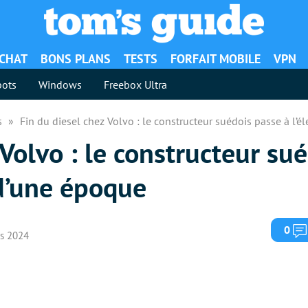
ACHAT
BONS PLANS
TESTS
FORFAIT MOBILE
VPN
ots
Windows
Freebox Ultra
es
Fin du diesel chez Volvo : le constructeur suédois passe à l’él
 Volvo : le constructeur su
n d’une époque
0
rs 2024