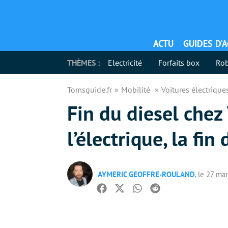
ACTU
GUIDES D’
THÈMES :
Electricité
Forfaits box
Rob
Tomsguide.fr
Mobilité
Voitures électriqu
Fin du diesel chez
l’électrique, la fi
AYMERIC GEOFFRE-ROULAND
, le 27 ma
Facebook
Twitter
Whatsapp
Reddit