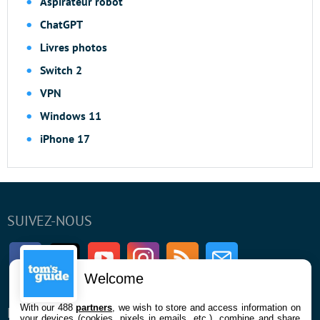
Aspirateur robot
ChatGPT
Livres photos
Switch 2
VPN
Windows 11
iPhone 17
SUIVEZ-NOUS
Facebook
Twitter
Youtube
Instagram
RSS
Newsletter
Welcome
With our 488
partners
, we wish to store and access information on
ENTREPRISE
À PROPOS
your devices (cookies, pixels in emails, etc.), combine and share