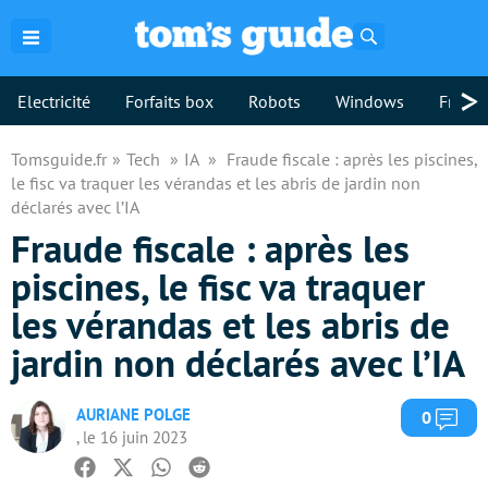
Rechercher
>
Electricité
Forfaits box
Robots
Windows
Freebo
Tomsguide.fr
Tech
IA
Fraude fiscale : après les piscines,
le fisc va traquer les vérandas et les abris de jardin non
déclarés avec l’IA
Fraude fiscale : après les
piscines, le fisc va traquer
les vérandas et les abris de
jardin non déclarés avec l’IA
AURIANE POLGE
Com
0
, le 16 juin 2023
Facebook
Twitter
Whatsapp
Reddit