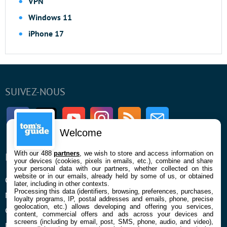
VPN
Windows 11
iPhone 17
SUIVEZ-NOUS
Facebook
Twitter
Youtube
Instagram
RSS
Newsletter
Welcome
With our 488
partners
, we wish to store and access information on
ENTREPRISE
À PROPOS
your devices (cookies, pixels in emails, etc.), combine and share
your personal data with our partners, whether collected on this
website or in our emails, already held by some of us, or obtained
Qui sommes nous
La rédaction
later, including in other contexts.
Processing this data (identifiers, browsing, preferences, purchases,
Mentions légales et CGU
Contact
loyalty programs, IP, postal addresses and emails, phone, precise
geolocation, etc.) allows developing and offering you services,
Confidentialité et Cookies
content, commercial offers and ads across your devices and
screens (including by email, post, SMS, phone, audio, and video),
Préférences cookies