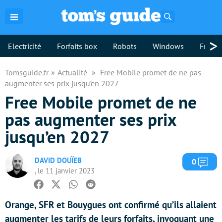
Rechercher
>
Electricité
Forfaits box
Robots
Windows
Freebo
Tomsguide.fr
Actualité
Free Mobile promet de ne pas
augmenter ses prix jusqu’en 2027
Free Mobile promet de ne
pas augmenter ses prix
jusqu’en 2027
DAVID DOUÏEB
Com
0
, le 11 janvier 2023
Facebook
Twitter
Whatsapp
Reddit
Orange, SFR et Bouygues ont confirmé qu’ils allaient
augmenter les tarifs de leurs forfaits, invoquant une