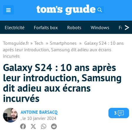
Rechercher
>
Electricité
Forfaits box
Robots
Windows
Freebo
Tomsguide.fr
Tech
Smartphones
Galaxy S24 : 10 ans
après leur introduction, Samsung dit adieu aux écrans
incurvés
Galaxy S24 : 10 ans après
leur introduction, Samsung
dit adieu aux écrans
incurvés
ANTOINE BARSACQ
Com
3
, le 10 janvier 2024
Facebook
Twitter
Whatsapp
Reddit