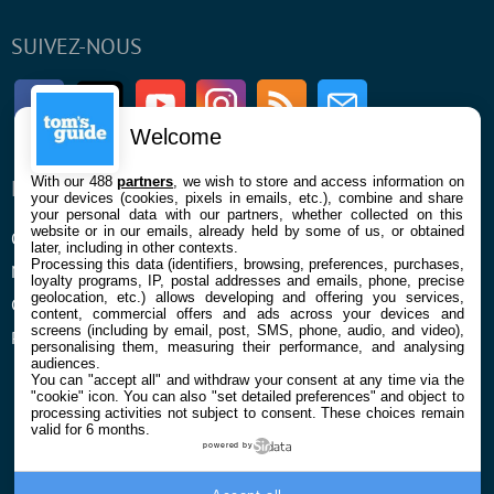
SUIVEZ-NOUS
Facebook
Twitter
Youtube
Instagram
RSS
Newsletter
Welcome
With our 488
partners
, we wish to store and access information on
ENTREPRISE
À PROPOS
your devices (cookies, pixels in emails, etc.), combine and share
your personal data with our partners, whether collected on this
website or in our emails, already held by some of us, or obtained
Qui sommes nous
La rédaction
later, including in other contexts.
Processing this data (identifiers, browsing, preferences, purchases,
Mentions légales et CGU
Contact
loyalty programs, IP, postal addresses and emails, phone, precise
geolocation, etc.) allows developing and offering you services,
Confidentialité et Cookies
content, commercial offers and ads across your devices and
screens (including by email, post, SMS, phone, audio, and video),
Préférences cookies
personalising them, measuring their performance, and analysing
audiences.
You can "accept all" and withdraw your consent at any time via the
"cookie" icon
. You can also "set detailed preferences" and object to
processing activities not subject to consent. These choices remain
valid for 6 months.
powered by
© 2026 Galaxie Media Tous droits réservés