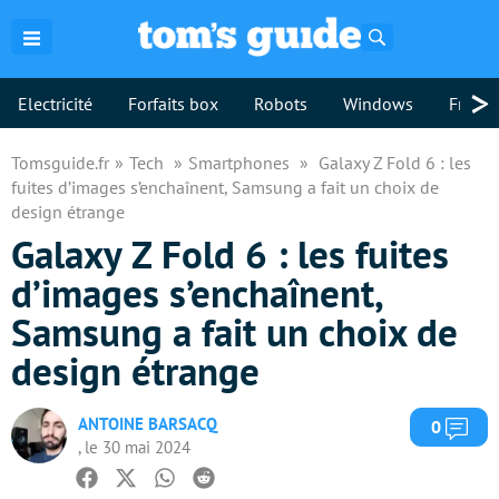
Rechercher
>
Electricité
Forfaits box
Robots
Windows
Freebo
Tomsguide.fr
Tech
Smartphones
Galaxy Z Fold 6 : les
fuites d’images s’enchaînent, Samsung a fait un choix de
design étrange
Galaxy Z Fold 6 : les fuites
d’images s’enchaînent,
Samsung a fait un choix de
design étrange
ANTOINE BARSACQ
Com
0
, le 30 mai 2024
Facebook
Twitter
Whatsapp
Reddit