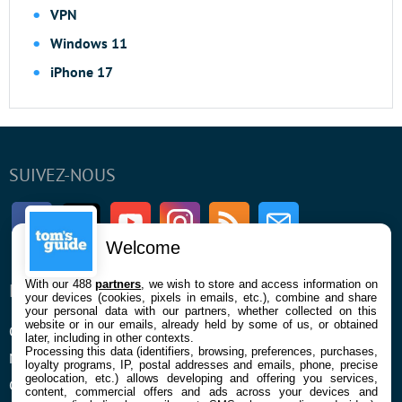
VPN
Windows 11
iPhone 17
SUIVEZ-NOUS
Facebook
Twitter
Youtube
Instagram
RSS
Newsletter
Welcome
With our 488
partners
, we wish to store and access information on
ENTREPRISE
À PROPOS
your devices (cookies, pixels in emails, etc.), combine and share
your personal data with our partners, whether collected on this
website or in our emails, already held by some of us, or obtained
Qui sommes nous
La rédaction
later, including in other contexts.
Processing this data (identifiers, browsing, preferences, purchases,
Mentions légales et CGU
Contact
loyalty programs, IP, postal addresses and emails, phone, precise
geolocation, etc.) allows developing and offering you services,
Confidentialité et Cookies
content, commercial offers and ads across your devices and