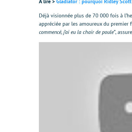
À lire >
Gladiator : pourquoi Ridley Scott 
Déjà visionnée plus de 70 000 fois à l’h
appréciée par les amoureux du premier f
commencé, j’ai eu la chair de poule”
, assu