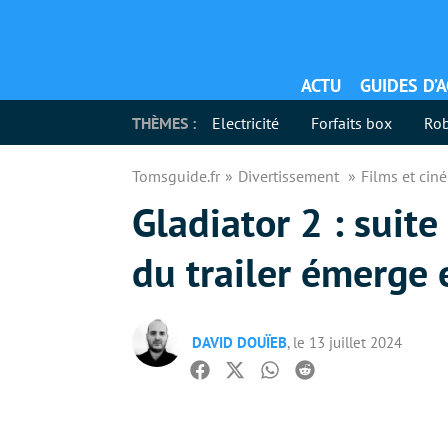
ACTU
GUIDES D’
THÈMES :
Electricité
Forfaits box
Rob
Tomsguide.fr
Divertissement
Films et ci
Gladiator 2 : suit
du trailer émerge 
DAVID DOUÏEB
, le 13 juillet 2024
Facebook
Twitter
Whatsapp
Reddit