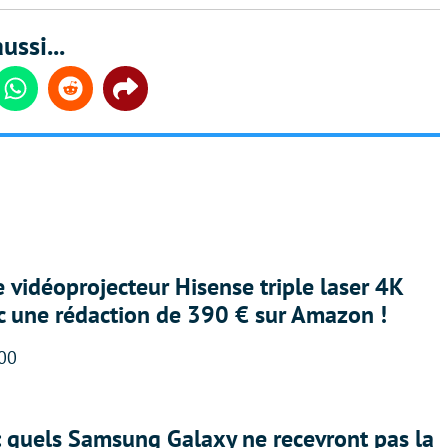
ussi...
din
Whatsapp
Reddit
Share
e vidéoprojecteur Hisense triple laser 4K
ec une rédaction de 390 € sur Amazon !
:00
: quels Samsung Galaxy ne recevront pas la