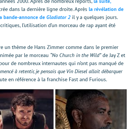
s années 2000. Après de nombreux reports,
la suite,
ntrée dans la dernière ligne droite. Après
la révélation de
la bande-annonce de
Gladiator 2
il y a quelques jours.
 critiques, l’utilisation d’un morceau de rap ayant été
dre un thème de Hans Zimmer comme dans le premier
é animée par le morceau
“No Church in the Wild”
de Jay Z et
pour de nombreux internautes qui n’ont pas manqué de
encé à retentir, je pensais que Vin Diesel allait débarquer
aute en référence à la franchise Fast and Furious.