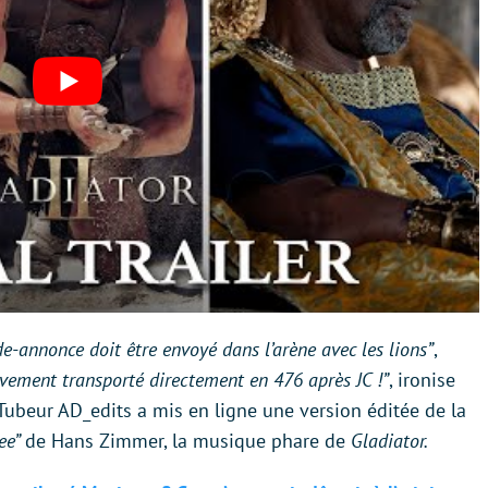
e-annonce doit être envoyé dans l’arène avec les lions”
,
tivement transporté directement en 476 après JC !”
, ironise
uTubeur AD_edits a mis en ligne une version éditée de la
ee”
de Hans Zimmer, la musique phare de
Gladiator.