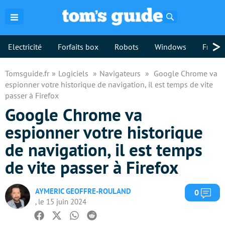
Rechercher
>
Electricité
Forfaits box
Robots
Windows
Freebo
Tomsguide.fr
Logiciels
Navigateurs
Google Chrome va
espionner votre historique de navigation, il est temps de vite
passer à Firefox
Google Chrome va
espionner votre historique
de navigation, il est temps
de vite passer à Firefox
AYMERIC GEOFFRE-ROULAND
Com
0
, le 15 juin 2024
Facebook
Twitter
Whatsapp
Reddit