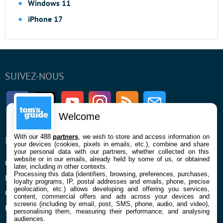
Windows 11
iPhone 17
SUIVEZ-NOUS
Facebook
Twitter
Youtube
Instagram
RSS
Newsletter
Welcome
With our 488
partners
, we wish to store and access information on
ENTREPRISE
À PROPOS
your devices (cookies, pixels in emails, etc.), combine and share
your personal data with our partners, whether collected on this
website or in our emails, already held by some of us, or obtained
Qui sommes nous
La rédaction
later, including in other contexts.
Processing this data (identifiers, browsing, preferences, purchases,
Mentions légales et CGU
Contact
loyalty programs, IP, postal addresses and emails, phone, precise
geolocation, etc.) allows developing and offering you services,
Confidentialité et Cookies
content, commercial offers and ads across your devices and
screens (including by email, post, SMS, phone, audio, and video),
Préférences cookies
personalising them, measuring their performance, and analysing
audiences.