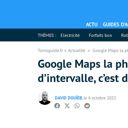
ACTU
GUIDES D’
THÈMES :
Electricité
Forfaits box
Rob
Tomsguide.fr
Actualité
Google Maps la pho
Google Maps la ph
d’intervalle, c’est 
DAVID DOUÏEB
, le 6 octobre 2022
Facebook
Twitter
Whatsapp
Reddit