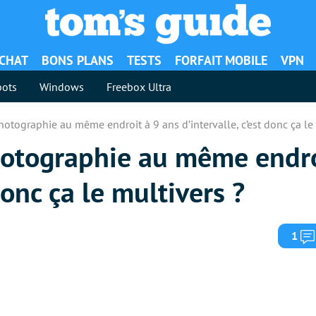
ACHAT
BONS PLANS
TESTS
FORFAIT MOBILE
VPN
ots
Windows
Freebox Ultra
tographie au même endroit à 9 ans d’intervalle, c’est donc ça le 
otographie au même endro
donc ça le multivers ?
1