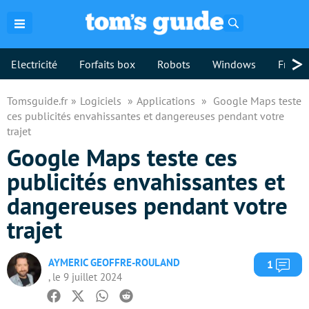
Rechercher
>
Electricité
Forfaits box
Robots
Windows
Freebo
Tomsguide.fr
Logiciels
Applications
Google Maps teste
ces publicités envahissantes et dangereuses pendant votre
trajet
Google Maps teste ces
publicités envahissantes et
dangereuses pendant votre
trajet
AYMERIC GEOFFRE-ROULAND
Com
1
, le 9 juillet 2024
Facebook
Twitter
Whatsapp
Reddit