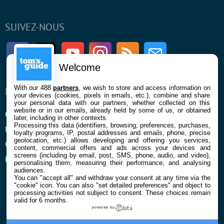
SUIVEZ-NOUS
Facebook
Twitter
Youtube
Instagram
RSS
Newsletter
Welcome
With our 488
partners
, we wish to store and access information on
ENTREPRISE
À PROPOS
your devices (cookies, pixels in emails, etc.), combine and share
your personal data with our partners, whether collected on this
website or in our emails, already held by some of us, or obtained
Qui sommes nous
La rédaction
later, including in other contexts.
Processing this data (identifiers, browsing, preferences, purchases,
Mentions légales et CGU
Contact
loyalty programs, IP, postal addresses and emails, phone, precise
geolocation, etc.) allows developing and offering you services,
Confidentialité et Cookies
content, commercial offers and ads across your devices and
screens (including by email, post, SMS, phone, audio, and video),
Préférences cookies
personalising them, measuring their performance, and analysing
audiences.
You can "accept all" and withdraw your consent at any time via the
"cookie" icon
. You can also "set detailed preferences" and object to
processing activities not subject to consent. These choices remain
valid for 6 months.
powered by