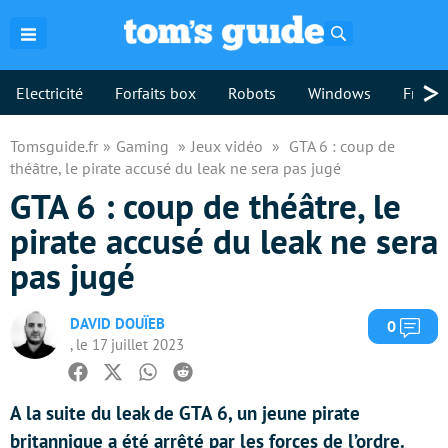
Rechercher
>
Electricité
Forfaits box
Robots
Windows
Freebo
Tomsguide.fr
Gaming
Jeux vidéo
GTA 6 : coup de
théâtre, le pirate accusé du leak ne sera pas jugé
GTA 6 : coup de théâtre, le
pirate accusé du leak ne sera
pas jugé
DAVID DOUÏEB
Com
0
, le 17 juillet 2023
Facebook
Twitter
Whatsapp
Reddit
A la suite du leak de GTA 6, un jeune pirate
britannique a été arrêté par les forces de l’ordre.