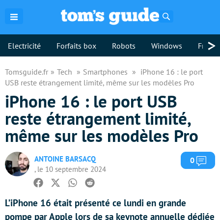
Rechercher
>
Electricité
Forfaits box
Robots
Windows
Freebo
Tomsguide.fr
Tech
Smartphones
iPhone 16 : le port
USB reste étrangement limité, même sur les modèles Pro
iPhone 16 : le port USB
reste étrangement limité,
même sur les modèles Pro
ANTOINE BARSACQ
Com
0
, le 10 septembre 2024
Facebook
Twitter
Whatsapp
Reddit
L’iPhone 16 était présenté ce lundi en grande
pompe par Apple lors de sa keynote annuelle dédiée